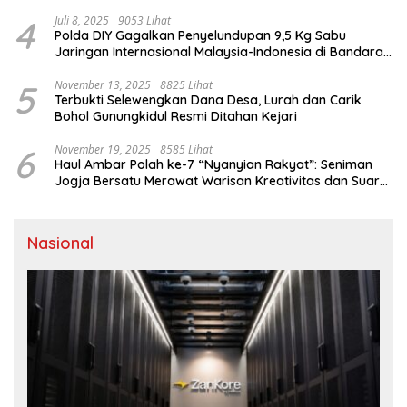
4
Juli 8, 2025
9053 Lihat
Polda DIY Gagalkan Penyelundupan 9,5 Kg Sabu
Jaringan Internasional Malaysia-Indonesia di Bandara
YIA
5
November 13, 2025
8825 Lihat
Terbukti Selewengkan Dana Desa, Lurah dan Carik
Bohol Gunungkidul Resmi Ditahan Kejari
6
November 19, 2025
8585 Lihat
Haul Ambar Polah ke-7 “Nyanyian Rakyat”: Seniman
Jogja Bersatu Merawat Warisan Kreativitas dan Suara
Perjuangan
Nasional