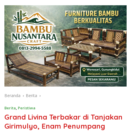
Beranda
Berita
Berita
,
Peristiwa
Grand Livina Terbakar di Tanjakan
Girimulyo, Enam Penumpang