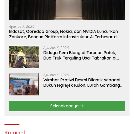
Agustus 7, 2026
Indosat, Ooredoo Group, Nokia, dan NVIDIA Luncurkan
Zankore, Bangun Platform Infrastruktur AI Terbesar di
Asia Tenggara
Agustus 6, 2026
Diduga Rem Blong di Turunan Patuk,
Dua Truk Terguling Usai Tabrakan di
Jalan Jogja–Wonosari
Agustus 6, 2026
Wimbar Pratiwi Resmi Dilantik sebagai
Dukuh Ngrejek Kulon, Lurah Gombang
Tekankan Pelayanan Prima kepada
Warga
Selengkapnya
Kriminal