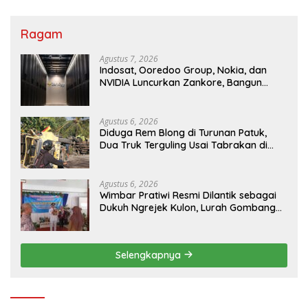
Ragam
Agustus 7, 2026
Indosat, Ooredoo Group, Nokia, dan
NVIDIA Luncurkan Zankore, Bangun
Platform Infrastruktur AI Terbesar di
Asia Tenggara
Agustus 6, 2026
Diduga Rem Blong di Turunan Patuk,
Dua Truk Terguling Usai Tabrakan di
Jalan Jogja–Wonosari
Agustus 6, 2026
Wimbar Pratiwi Resmi Dilantik sebagai
Dukuh Ngrejek Kulon, Lurah Gombang
Tekankan Pelayanan Prima kepada
Warga
Selengkapnya