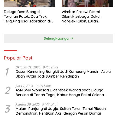
Diduga Rem Blong di
Wimbar Pratiwi Resmi
Turunan Patuk, Dua Truk
Dilantik sebagai Dukuh
Terguling Usai Tabrakan di
Ngrejek Kulon, Lurah
Jalan Jogja–Wonosari
Gombang Tekankan
Pelayanan Prima kepada
Warga
Selengkapnya
Popular Post
1
Oktober 29, 2025
9405 Lihat
Dusun Kemuning Bangkit Jadi Kampung Mandiri, Astra
Ubah Hutan Jadi Sumber Kehidupan
2
Juli 19, 2025
9229 Lihat
ASN SMK Wonosari Digerebek Warga saat Diduga
Berzina di Tanah Tegal, Kabur Hanya Pakai Celana
Dalam
3
Agustus 30, 2025
9147 Lihat
Malam Panjang di Jogja: Sultan Turun Temui Ribuan
Demonstran, Hentikan Aksi dengan Pesan Damai