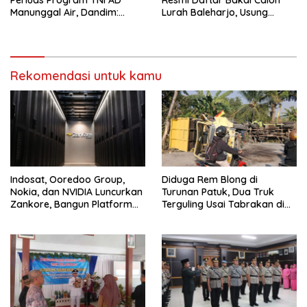
Perluas Program TNI AD
Resmi Daftar Bakal Calon
Manunggal Air, Dandim:
Lurah Baleharjo, Usung
Ribuan Warga Kini Nikmati
Semangat Kolaborasi dan
Akses Air Bersih
Transparansi
Rekomendasi untuk kamu
Indosat, Ooredoo Group,
Diduga Rem Blong di
Nokia, dan NVIDIA Luncurkan
Turunan Patuk, Dua Truk
Zankore, Bangun Platform
Terguling Usai Tabrakan di
Infrastruktur AI Terbesar di
Jalan Jogja–Wonosari
Asia Tenggara