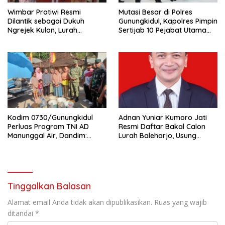
Wimbar Pratiwi Resmi
Mutasi Besar di Polres
Dilantik sebagai Dukuh
Gunungkidul, Kapolres Pimpin
Ngrejek Kulon, Lurah
Sertijab 10 Pejabat Utama
Gombang Tekankan
dan Kapolsek
Pelayanan Prima kepada
Warga
Kodim 0730/Gunungkidul
Adnan Yuniar Kumoro Jati
Perluas Program TNI AD
Resmi Daftar Bakal Calon
Manunggal Air, Dandim:
Lurah Baleharjo, Usung
Ribuan Warga Kini Nikmati
Semangat Kolaborasi dan
Akses Air Bersih
Transparansi
Tinggalkan Balasan
Alamat email Anda tidak akan dipublikasikan.
Ruas yang wajib
ditandai
*