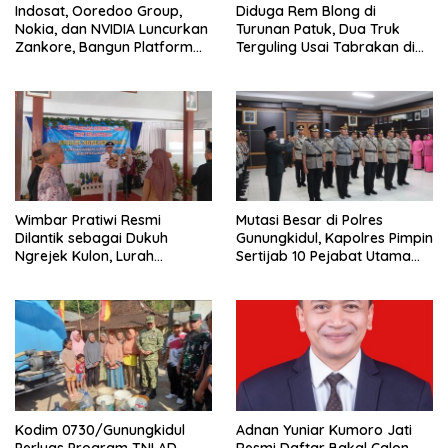
Indosat, Ooredoo Group,
Diduga Rem Blong di
Nokia, dan NVIDIA Luncurkan
Turunan Patuk, Dua Truk
Zankore, Bangun Platform
Terguling Usai Tabrakan di
Infrastruktur AI Terbesar di
Jalan Jogja–Wonosari
Asia Tenggara
Wimbar Pratiwi Resmi
Mutasi Besar di Polres
Dilantik sebagai Dukuh
Gunungkidul, Kapolres Pimpin
Ngrejek Kulon, Lurah
Sertijab 10 Pejabat Utama
Gombang Tekankan
dan Kapolsek
Pelayanan Prima kepada
Warga
Kodim 0730/Gunungkidul
Adnan Yuniar Kumoro Jati