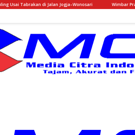
n Jogja–Wonosari
Wimbar Pratiwi Resmi Dilantik sebag