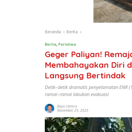
Beranda
Berita
Berita
,
Peristiwa
Geger Paliyan! Remaj
Membahayakan Diri d
Langsung Bertindak
Detik–detik dramatis penyelamatan ENR (1
ramai–ramai lakukan evakuasi
Bayu Untoro
November 25, 2025