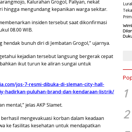
Karangmojo, Kalurahan Grogol, Paliyan, nekat
i hingga mengundang kepanikan warga sekitar.
 membenarkan insiden tersebut saat dikonfirmasi
Wimb
ukul 08.00 WIB.
Dila
Duku
Lur
 hendak bunuh diri di Jembatan Grogol,” ujarnya.
Tek
Pri
tahui kejadian tersebut langsung bergerak cepat
ahkan ikut turun ke aliran sungai untuk
Pop
a.com/jos-7-resmi-dibuka-di-sleman-city-hall-
1
y-hadirkan-puluhan-brand-dan-kendaraan-listrik/
n mental,” jelas AKP Slamet.
2
a berhasil mengevakuasi korban dalam keadaan
wa ke fasilitas kesehatan untuk mendapatkan