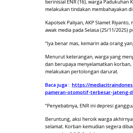
berinisial ENR (16), warga Padukuhan 
melakukan tindakan membahayakan dir
Kapolsek Paliyan, AKP Slamet Riyanto,
awak media pada Selasa (25/11/2025) p
“Iya benar mas, kemarin ada orang yang
Menurut keterangan, warga yang menge
dan berupaya menyelamatkan korban, b
melakukan pertolongan darurat.
Baca juga :
https://mediacitraindonesi
pameran-otomotif-terbesar-jateng-di
“Penyebabnya, ENR ini depresi ganggua
Beruntung, aksi heroik warga akhirny
selamat. Korban kemudian segera diba