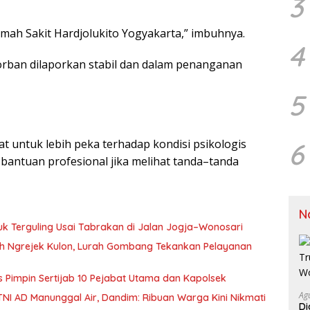
3
ah Sakit Hardjolukito Yogyakarta,” imbuhnya.
4
korban dilaporkan stabil dan dalam penanganan
5
 untuk lebih peka terhadap kondisi psikologis
6
 bantuan profesional jika melihat tanda–tanda
N
uk Terguling Usai Tabrakan di Jalan Jogja–Wonosari
kuh Ngrejek Kulon, Lurah Gombang Tekankan Pelayanan
es Pimpin Sertijab 10 Pejabat Utama dan Kapolsek
Ag
NI AD Manunggal Air, Dandim: Ribuan Warga Kini Nikmati
Di