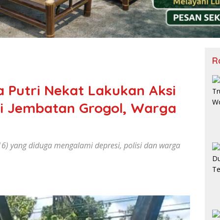
R
a Putri Nekat Lakukan Aksi
i Jembatan Grogol, Warga
6) yang diduga mengalami depresi, polisi dan warga