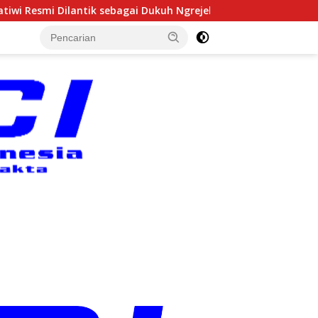
ai Dukuh Ngrejek Kulon, Lurah Gombang Tekankan Pelayanan P