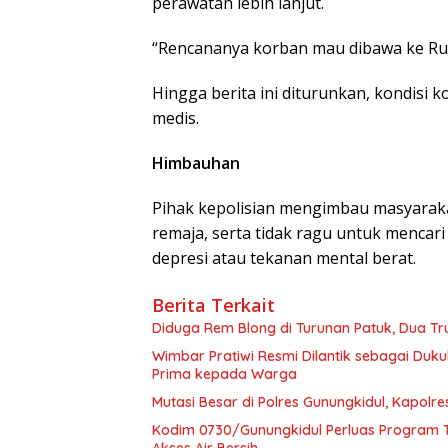
perawatan lebih lanjut.
“Rencananya korban mau dibawa ke Rum
Hingga berita ini diturunkan, kondisi 
medis.
Himbauhan
Pihak kepolisian mengimbau masyarakat
remaja, serta tidak ragu untuk mencari
depresi atau tekanan mental berat.
Berita Terkait
Diduga Rem Blong di Turunan Patuk, Dua Tr
Wimbar Pratiwi Resmi Dilantik sebagai Du
Prima kepada Warga
Mutasi Besar di Polres Gunungkidul, Kapolr
Kodim 0730/Gunungkidul Perluas Program T
Akses Air Bersih