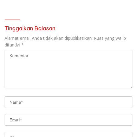
Jalan Jogja–Wonosari
Gombang Tekankan
Pelayanan Prima kepada
Warga
Tinggalkan Balasan
Alamat email Anda tidak akan dipublikasikan.
Ruas yang wajib
ditandai
*