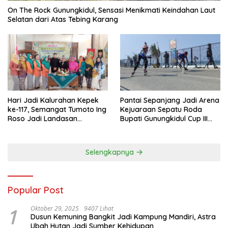
On The Rock Gunungkidul, Sensasi Menikmati Keindahan Laut
Selatan dari Atas Tebing Karang
Hari Jadi Kalurahan Kepek
Pantai Sepanjang Jadi Arena
ke-117, Semangat Tumoto Ing
Kejuaraan Sepatu Roda
Roso Jadi Landasan
Bupati Gunungkidul Cup III
Membangun dengan
2026, 458 Atlet dari Tujuh
Keikhlasan
Provinsi Ramaikan Sport
Tourism
Selengkapnya
Popular Post
1
Oktober 29, 2025
9407 Lihat
Dusun Kemuning Bangkit Jadi Kampung Mandiri, Astra
Ubah Hutan Jadi Sumber Kehidupan