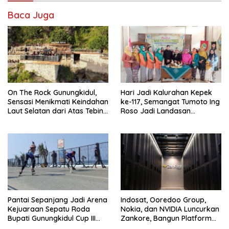
Baca Juga
On The Rock Gunungkidul,
Hari Jadi Kalurahan Kepek
Sensasi Menikmati Keindahan
ke-117, Semangat Tumoto Ing
Laut Selatan dari Atas Tebing
Roso Jadi Landasan
Karang
Membangun dengan
Keikhlasan
Pantai Sepanjang Jadi Arena
Indosat, Ooredoo Group,
Kejuaraan Sepatu Roda
Nokia, dan NVIDIA Luncurkan
Bupati Gunungkidul Cup III
Zankore, Bangun Platform
2026, 458 Atlet dari Tujuh
Infrastruktur AI Terbesar di