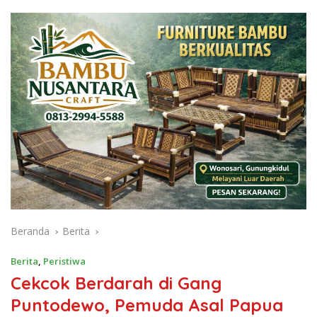
Beranda
Berita
Berita
,
Peristiwa
Cekcok Berdarah di Gang
Puntodewo, Pemuda Asal Papua