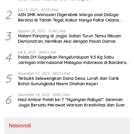
2
Juli 19, 2025
9229 Lihat
ASN SMK Wonosari Digerebek Warga saat Diduga
Berzina di Tanah Tegal, Kabur Hanya Pakai Celana
Dalam
3
Agustus 30, 2025
9148 Lihat
Malam Panjang di Jogja: Sultan Turun Temui Ribuan
Demonstran, Hentikan Aksi dengan Pesan Damai
4
Juli 8, 2025
9054 Lihat
Polda DIY Gagalkan Penyelundupan 9,5 Kg Sabu
Jaringan Internasional Malaysia-Indonesia di Bandara
YIA
5
November 13, 2025
8825 Lihat
Terbukti Selewengkan Dana Desa, Lurah dan Carik
Bohol Gunungkidul Resmi Ditahan Kejari
6
November 19, 2025
8585 Lihat
Haul Ambar Polah ke-7 “Nyanyian Rakyat”: Seniman
Jogja Bersatu Merawat Warisan Kreativitas dan Suara
Perjuangan
Nasional