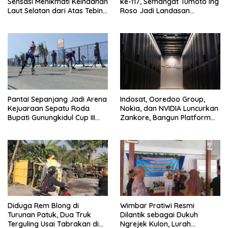
Sensasi Menikmati Keindahan
ke-117, Semangat Tumoto Ing
Laut Selatan dari Atas Tebing
Roso Jadi Landasan
Karang
Membangun dengan
Keikhlasan
Pantai Sepanjang Jadi Arena
Indosat, Ooredoo Group,
Kejuaraan Sepatu Roda
Nokia, dan NVIDIA Luncurkan
Bupati Gunungkidul Cup III
Zankore, Bangun Platform
2026, 458 Atlet dari Tujuh
Infrastruktur AI Terbesar di
Provinsi Ramaikan Sport
Asia Tenggara
Tourism
Diduga Rem Blong di
Wimbar Pratiwi Resmi
Turunan Patuk, Dua Truk
Dilantik sebagai Dukuh
Terguling Usai Tabrakan di
Ngrejek Kulon, Lurah