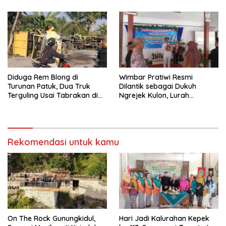
Provinsi Ramaikan Sport
Asia Tenggara
Tourism
Diduga Rem Blong di
Wimbar Pratiwi Resmi
Turunan Patuk, Dua Truk
Dilantik sebagai Dukuh
Terguling Usai Tabrakan di
Ngrejek Kulon, Lurah
Jalan Jogja–Wonosari
Gombang Tekankan
Pelayanan Prima kepada
Warga
Rekomendasi untuk kamu
On The Rock Gunungkidul,
Hari Jadi Kalurahan Kepek