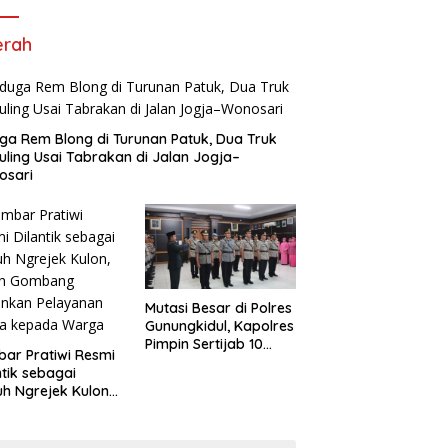
erah
ga Rem Blong di Turunan Patuk, Dua Truk
uling Usai Tabrakan di Jalan Jogja–
osari
Mutasi Besar di Polres
Gunungkidul, Kapolres
Pimpin Sertijab 10
ar Pratiwi Resmi
Pejabat Utama dan
ntik sebagai
Kapolsek
h Ngrejek Kulon,
ah Gombang
ankan Pelayanan
ma kepada Warga