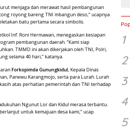
 turut menjaga dan merawat hasil pembangunan
otong royong bareng TNI mbangun deso,” ucapnya
letakan batu pertama secara simbolis.
Pop
tkol Inf. Roni Hermawan, menegaskan kesiapan
1
rogram pembangunan daerah. “Kami siap
kan. TMMD ini akan dikerjakan oleh TNI, Polri,
2
ng selama 40 hari,” katanya.
ajaran
Forkopimda Gunungkidul
, Kepala Dinas
3
an, Panewu Karangmojo, serta para Lurah. Lurah
kasih atas perhatian pemerintah dan TNI terhadap
4
adukuhan Ngunut Lor dan Kidul merasa terbantu.
 berlanjut untuk kemajuan desa kami,” ucap
5