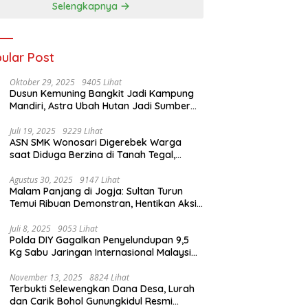
Selengkapnya
ular Post
Oktober 29, 2025
9405 Lihat
Dusun Kemuning Bangkit Jadi Kampung
Mandiri, Astra Ubah Hutan Jadi Sumber
Kehidupan
Juli 19, 2025
9229 Lihat
ASN SMK Wonosari Digerebek Warga
saat Diduga Berzina di Tanah Tegal,
Kabur Hanya Pakai Celana Dalam
Agustus 30, 2025
9147 Lihat
Malam Panjang di Jogja: Sultan Turun
Temui Ribuan Demonstran, Hentikan Aksi
dengan Pesan Damai
Juli 8, 2025
9053 Lihat
Polda DIY Gagalkan Penyelundupan 9,5
Kg Sabu Jaringan Internasional Malaysia-
Indonesia di Bandara YIA
November 13, 2025
8824 Lihat
Terbukti Selewengkan Dana Desa, Lurah
dan Carik Bohol Gunungkidul Resmi