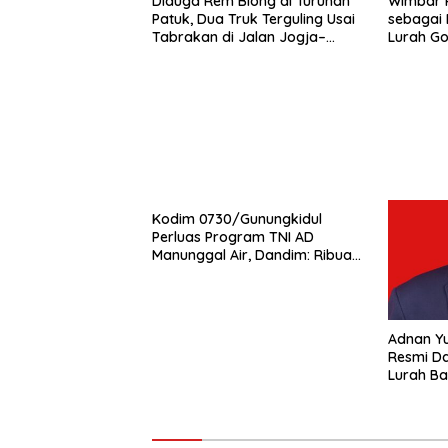
Diduga Rem Blong di Turunan
Wimbar P
Patuk, Dua Truk Terguling Usai
sebagai 
Tabrakan di Jalan Jogja–
Lurah G
Wonosari
Pelayan
Warga
Kodim 0730/Gunungkidul
Perluas Program TNI AD
Manunggal Air, Dandim: Ribuan
Warga Kini Nikmati Akses Air
Bersih
Adnan Yu
Resmi Da
Lurah Ba
Semanga
Transpar