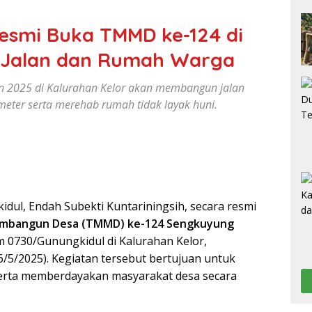
esmi Buka TMMD ke-124 di
 Jalan dan Rumah Warga
n 2025 di Kalurahan Kelor akan membangun jalan
meter serta merehab rumah tidak layak huni.
dul, Endah Subekti Kuntariningsih, secara resmi
mbangun Desa (TMMD) ke-124 Sengkuyung
m 0730/Gunungkidul di Kalurahan Kelor,
/5/2025). Kegiatan tersebut bertujuan untuk
rta memberdayakan masyarakat desa secara