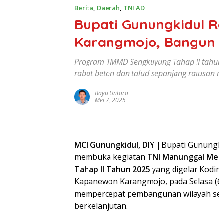
Berita
,
Daerah
,
TNI AD
Bupati Gunungkidul R
Karangmojo, Bangun
Program TMMD Sengkuyung Tahap II tahu
rabat beton dan talud sepanjang ratusan 
Bayu Untoro
Mei 7, 2025
MCI Gunungkidul, DIY |
Bupati Gunungki
membuka kegiatan
TNI Manunggal Me
Tahap II Tahun 2025
yang digelar Kodi
Kapanewon Karangmojo, pada Selasa (6
mempercepat pembangunan wilayah se
berkelanjutan.