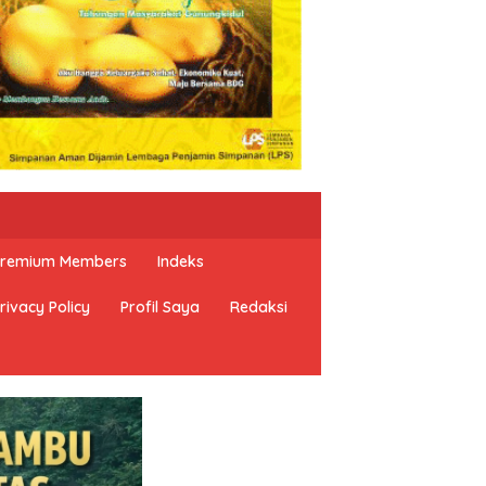
 Premium Members
Indeks
rivacy Policy
Profil Saya
Redaksi