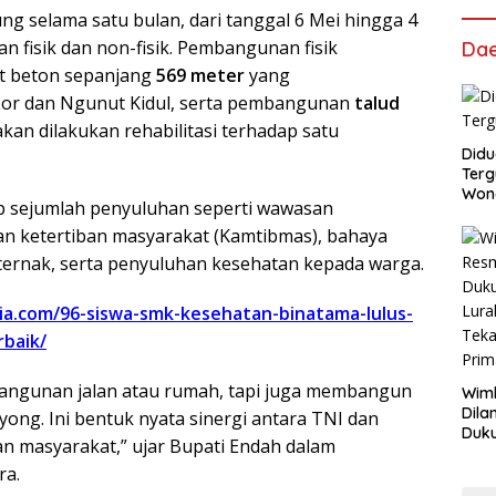
g selama satu bulan, dari tanggal 6 Mei hingga 4
 fisik dan non-fisik. Pembangunan fisik
Da
at beton sepanjang
569 meter
yang
r dan Ngunut Kidul, serta pembangunan
talud
, akan dilakukan rehabilitasi terhadap satu
Didu
Terg
Won
kup sejumlah penyuluhan seperti wawasan
n ketertiban masyarakat (Kamtibmas), bahaya
ernak, serta penyuluhan kesehatan kepada warga.
sia.com/96-siswa-smk-kesehatan-binatama-lulus-
rbaik/
ngunan jalan atau rumah, tapi juga membangun
Wimb
Dila
ng. Ini bentuk nyata sinergi antara TNI dan
Duku
n masyarakat,” ujar Bupati Endah dalam
Lur
ra.
Tek
Pri