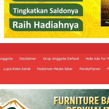
 Anggota
Disclaimer
Grup Anggota Default
Hide Ads for
Lupa Kata Sandi
Pedoman Media Siber
Pendaftaran
P