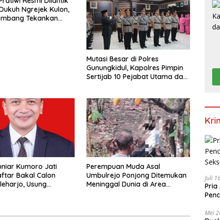
ratiwi Resmi Dilantik
Dukuh Ngrejek Kulon,
ombang Tekankan
an Prima kepada
Mutasi Besar di Polres
Gunungkidul, Kapolres Pimpin
Sertijab 10 Pejabat Utama dan
Kapolsek
Kri
niar Kumoro Jati
Perempuan Muda Asal
ftar Bakal Calon
Umbulrejo Ponjong Ditemukan
Juli 
leharjo, Usung
Meninggal Dunia di Area
Pria
t Kolaborasi dan
Ladang
Penc
ansi
Seks
Mei 2