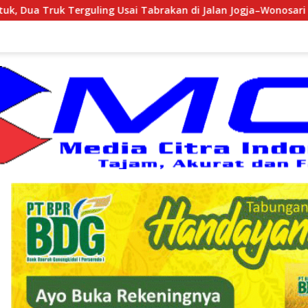
i Tabrakan di Jalan Jogja–Wonosari
Wimbar Pratiwi R