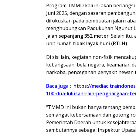
Program TMMD kali ini akan berlangsun
Juni 2025, dengan sasaran pembangunan
difokuskan pada pembuatan jalan rab
menghubungkan Padukuhan Ngunut Lo
jalan sepanjang 352 meter
. Selain itu
unit
rumah tidak layak huni (RTLH)
.
Di sisi lain, kegiatan non-fisik menca
kebangsaan, bela negara, keamanan da
narkoba, pencegahan penyakit hewan t
Baca juga :
https://mediacitraindone
100-dua-lulusan-raih-penghargaan-te
“TMMD ini bukan hanya tentang pemba
semangat kebersamaan dan gotong royo
Pemerintah Daerah untuk kesejahteraa
sambutannya sebagai Inspektur Upaca