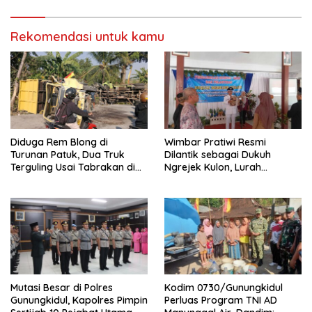
Rekomendasi untuk kamu
Diduga Rem Blong di
Wimbar Pratiwi Resmi
Turunan Patuk, Dua Truk
Dilantik sebagai Dukuh
Terguling Usai Tabrakan di
Ngrejek Kulon, Lurah
Jalan Jogja–Wonosari
Gombang Tekankan
Pelayanan Prima kepada
Warga
Mutasi Besar di Polres
Kodim 0730/Gunungkidul
Gunungkidul, Kapolres Pimpin
Perluas Program TNI AD