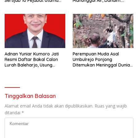
Sertijab 10 Pejabat Utama
Manunggal Air, Dandim:
dan Kapolsek
Ribuan Warga Kini Nikmati
Akses Air Bersih
Adnan Yuniar Kumoro Jati
Perempuan Muda Asal
Resmi Daftar Bakal Calon
Umbulrejo Ponjong
Lurah Baleharjo, Usung
Ditemukan Meninggal Dunia
Semangat Kolaborasi dan
di Area Ladang
Transparansi
Tinggalkan Balasan
Alamat email Anda tidak akan dipublikasikan.
Ruas yang wajib
ditandai
*