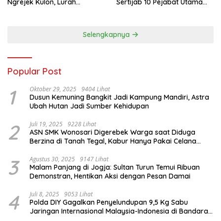
Ngrejek Kulon, Lurah
Sertijab 10 Pejabat Utama
Gombang Tekankan
dan Kapolsek
Pelayanan Prima kepada
Warga
Selengkapnya
Popular Post
1
Oktober 29, 2025
9404 Lihat
Dusun Kemuning Bangkit Jadi Kampung Mandiri, Astra
Ubah Hutan Jadi Sumber Kehidupan
2
Juli 19, 2025
9228 Lihat
ASN SMK Wonosari Digerebek Warga saat Diduga
Berzina di Tanah Tegal, Kabur Hanya Pakai Celana
Dalam
3
Agustus 30, 2025
9147 Lihat
Malam Panjang di Jogja: Sultan Turun Temui Ribuan
Demonstran, Hentikan Aksi dengan Pesan Damai
4
Juli 8, 2025
9053 Lihat
Polda DIY Gagalkan Penyelundupan 9,5 Kg Sabu
Jaringan Internasional Malaysia-Indonesia di Bandara
YIA