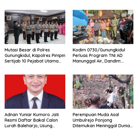
Jalan Jogja–Wonosari
Gombang Tekankan
Pelayanan Prima kepada
Warga
Mutasi Besar di Polres
Kodim 0730/Gunungkidul
Gunungkidul, Kapolres Pimpin
Perluas Program TNI AD
Sertijab 10 Pejabat Utama
Manunggal Air, Dandim:
dan Kapolsek
Ribuan Warga Kini Nikmati
Akses Air Bersih
Adnan Yuniar Kumoro Jati
Perempuan Muda Asal
Resmi Daftar Bakal Calon
Umbulrejo Ponjong
Lurah Baleharjo, Usung
Ditemukan Meninggal Dunia
Semangat Kolaborasi dan
di Area Ladang
Transparansi