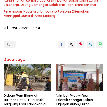
Adnan Yuniar Kumoro Jati Resmi Daftar Bakal Calon Lurah
Baleharjo, Usung Semangat Kolaborasi dan Transparansi
Perempuan Muda Asal Umbulrejo Ponjong Ditemukan
Meninggal Dunia di Area Ladang
Post Views:
3,964
Baca Juga
Diduga Rem Blong di
Wimbar Pratiwi Resmi
Turunan Patuk, Dua Truk
Dilantik sebagai Dukuh
Terguling Usai Tabrakan di
Ngrejek Kulon, Lurah