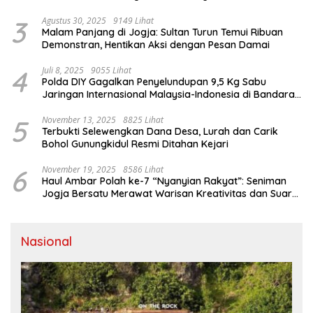
Dalam
3
Agustus 30, 2025
9149 Lihat
Malam Panjang di Jogja: Sultan Turun Temui Ribuan
Demonstran, Hentikan Aksi dengan Pesan Damai
4
Juli 8, 2025
9055 Lihat
Polda DIY Gagalkan Penyelundupan 9,5 Kg Sabu
Jaringan Internasional Malaysia-Indonesia di Bandara
YIA
5
November 13, 2025
8825 Lihat
Terbukti Selewengkan Dana Desa, Lurah dan Carik
Bohol Gunungkidul Resmi Ditahan Kejari
6
November 19, 2025
8586 Lihat
Haul Ambar Polah ke-7 “Nyanyian Rakyat”: Seniman
Jogja Bersatu Merawat Warisan Kreativitas dan Suara
Perjuangan
Nasional