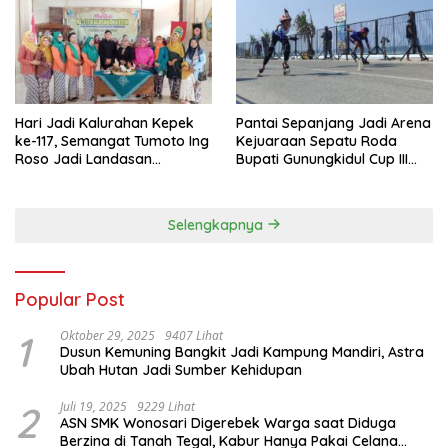
Hari Jadi Kalurahan Kepek
Pantai Sepanjang Jadi Arena
ke-117, Semangat Tumoto Ing
Kejuaraan Sepatu Roda
Roso Jadi Landasan
Bupati Gunungkidul Cup III
Membangun dengan
2026, 458 Atlet dari Tujuh
Keikhlasan
Provinsi Ramaikan Sport
Tourism
Selengkapnya
Popular Post
1
Oktober 29, 2025
9407 Lihat
Dusun Kemuning Bangkit Jadi Kampung Mandiri, Astra
Ubah Hutan Jadi Sumber Kehidupan
2
Juli 19, 2025
9229 Lihat
ASN SMK Wonosari Digerebek Warga saat Diduga
Berzina di Tanah Tegal, Kabur Hanya Pakai Celana