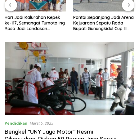
Hari Jadi Kalurahan Kepek
Pantai Sepanjang Jadi Arena
ke-117, Semangat Tumoto Ing
Kejuaraan Sepatu Roda
Roso Jadi Landasan
Bupati Gunungkidul Cup III
Membangun dengan
2026, 458 Atlet dari Tujuh
Keikhlasan
Provinsi Ramaikan Sport
Tourism
Pendidikan
Maret 5, 2025
Bengkel “UNY Jaya Motor” Resmi
Diluncurkan, Diskon 50 Persen Jasa Servis